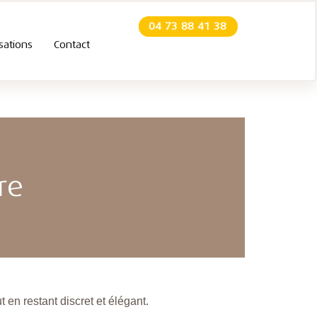
04 73 88 41 38
sations
Contact
re
t en restant discret et élégant.